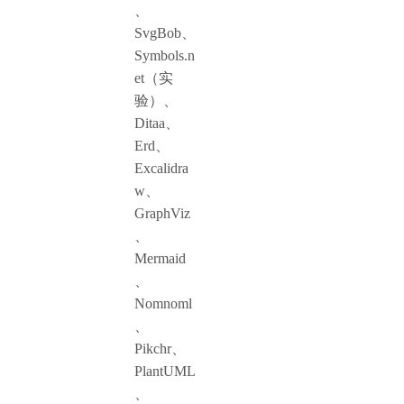
、
SvgBob、
Symbols.n
et（实
验）、
Ditaa、
Erd、
Excalidra
w、
GraphViz
、
Mermaid
、
Nomnoml
、
Pikchr、
PlantUML
、