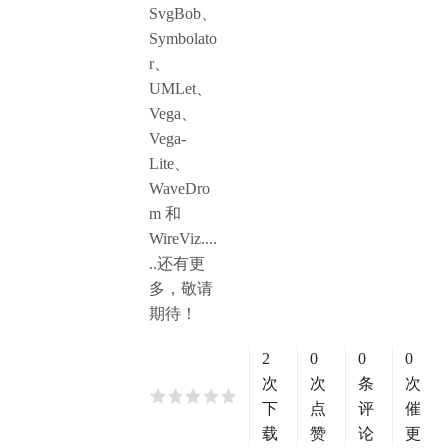
SvgBob、
Symbolato
r、
UMLet、
Vega、
Vega-
Lite、
WaveDro
m 和
WireViz....
..还有更
多，敬请
期待！
2
0
0
0
次
次
条
次
下
点
评
催
载
赞
论
更