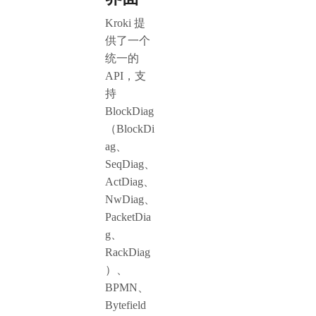
Kroki 提
供了一个
统一的
API，支
持
BlockDiag
（BlockDi
ag、
SeqDiag、
ActDiag、
NwDiag、
PacketDia
g、
RackDiag
）、
BPMN、
Bytefield