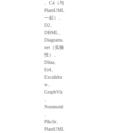
、C4（与
PlantUML
一起）、
D2、
DBML、
Diagrams.
net（实验
性）、
Ditaa、
Erd、
Excalidra
w、
GraphViz
、
Nomnoml
、
Pikchr、
PlantUML