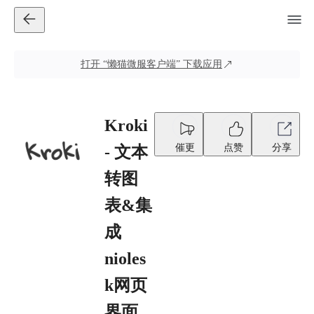
打开
“懒猫微服客户端”
下载应用
Kroki
催更
点赞
分享
- 文本
转图
表&集
成
nioles
k网页
界面