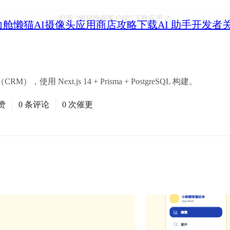
打开
“懒猫微服客户端”
下载应用
力舱
懒猫AI摄像头
应用商店
攻略
下载
AI 助手
开发者
 Next.js 14 + Prisma + PostgreSQL 构建。
赞
0 条评论
0 次催更