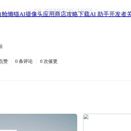
打开
“懒猫微服客户端”
下载应用
力舱
懒猫AI摄像头
应用商店
攻略
下载
AI 助手
开发者
储
次点赞
0 条评论
0 次催更