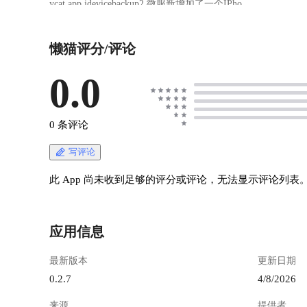
ycat.app.idevicebackup2 微服新增加了一个IPhone
备份功能。可以给自己的“爱机”进行完整的备份
功能。最终效果如图。 ![2026-03-09 22-15-03-
懒猫评分/评论
00:00:16-0001.png](https://lzc-playground-
1301583638.cos.ap-
chengdu.myqcloud.com/guidelines/439/3025b5dc-
0.0
289e-4694-8713-f7dda39935ab.png "2026-03-09
22-15-03-00:00:16-0001.png") > 可以增量备份 >
备份的所有数据都是保存在微服中 > 最终备份完
0 条评论
成的数据可以随时进行下载 下面我们一起来看看
怎么去使用。 1. 首先将IPhone和微服使用数据线
写评论
连接起来。（USB或者type-c都是可以的）。连接
成功之后就能看到自己的IPhone设备 ![2026-03-
此 App 尚未收到足够的评分或评论，无法显示评论列表
09 16-19-14-00:00:40-0001.png](https://lzc-
playground-1301583638.cos.ap-
chengdu.myqcloud.com/guidelines/439/a24d4754-
应用信息
9aac-46de-97dc-208625a9c24e.png "2026-03-09 16-
19-14-00:00:40-0001.png") > 如果连接后没有看到
最新版本
更新日期
IPhone设备可以更换微服的其他USB或者type-c接
口，或者是数据线连接问题，建议换条数据线进
0.2.7
4/8/2026
行尝试。 2. 当应用识别到了IPhone设备之后，可
来源
提供者
以点击设备右侧的配对按钮，此时应用会出现等