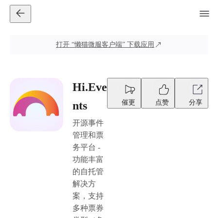
打开
“懒猫微服客户端”
下载应用
Hi.Eve
催更
点赞
分享
nts
开源事件
管理和票
务平台 -
功能丰富
的自托管
解决方
案，支持
多种票券