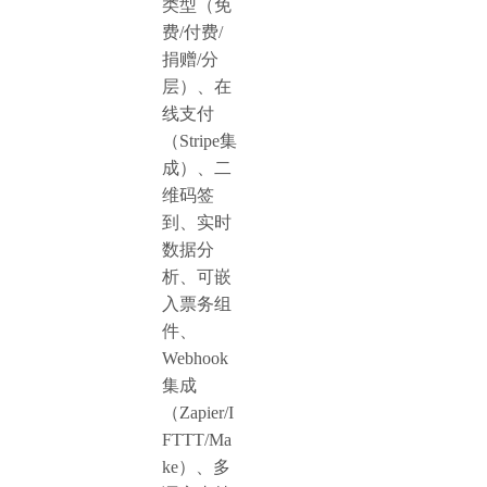
类型（免
费/付费/
捐赠/分
层）、在
线支付
（Stripe集
成）、二
维码签
到、实时
数据分
析、可嵌
入票务组
件、
Webhook
集成
（Zapier/I
FTTT/Ma
ke）、多