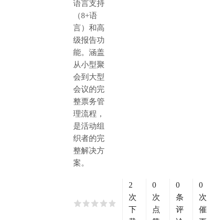
语言支持
（8+语
言）和高
级报告功
能。涵盖
从小型聚
会到大型
会议的完
整票务管
理流程，
是活动组
织者的完
整解决方
案。
2
0
0
0
次
次
条
次
下
点
评
催