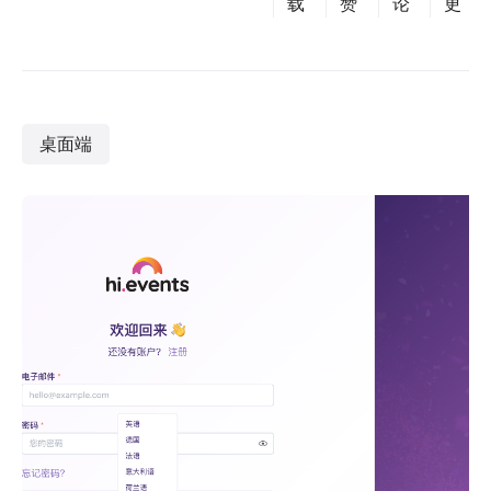
载
赞
论
更
桌面端