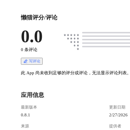
HandBrake 视频压缩工具，搬到了网页里。你只
要打开浏览器，就能压缩视频，而且还能多台机
懒猫评分/评论
器一起干活。 想象一下这个场景：你有一堆视频
文件需要压缩，但你的笔记本性能不行，压一个
视频要等半天。现在有了这个工具，你可以把任
0.0
务扔给家里的几台闲置电脑，让它们一起帮你干
活，你只需要在网页上看着进度条就行了。
https://appstore.lazycat.cloud/#/shop/detail/cloud.laz
0 条评论
ycat.app.handbrake ## 如何使用 应用安装后，打
开就是功能页面 ![image.png](https://lzc-
写评论
playground-1301583638.cos.ap-
chengdu.myqcloud.com/guidelines/496/768e53c3-
此 App 尚未收到足够的评分或评论，无法显示评论列表
1fa8-4d93-8a34-de075a6f727b.png "image.png") 把
要压缩的视频都丢到 `./video` 文件夹 !
[image.png](https://lzc-playground-
应用信息
1301583638.cos.ap-
chengdu.myqcloud.com/guidelines/496/c3bdeda7-
最新版本
更新日期
e2b6-4e19-bba4-4bfc2433e8d9.png "image.png") 回
到应用，队列，新建一个任务 ![image.png]
0.8.1
2/27/2026
(https://lzc-playground-1301583638.cos.ap-
来源
提供者
chengdu.myqcloud.com/guidelines/496/550ef02a-