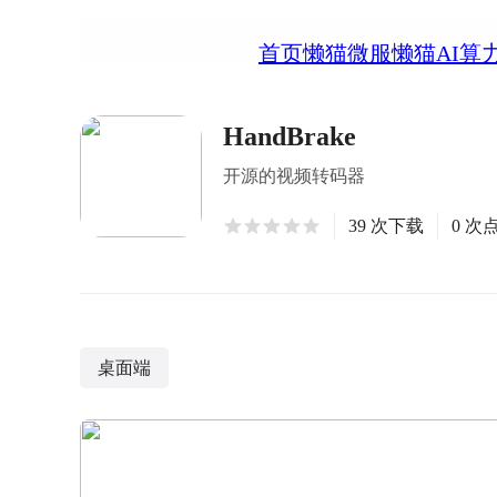
首页
懒猫微服
懒猫AI算
HandBrake
开源的视频转码器
39 次下载
0 次
桌面端