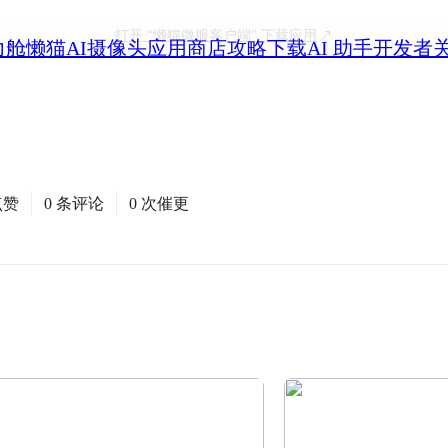
打开
“懒猫微服客户端”
下载应用
力舱
懒猫AI摄像头
应用商店
攻略
下载
AI 助手
开发者
点赞
0 条评论
0 次催更