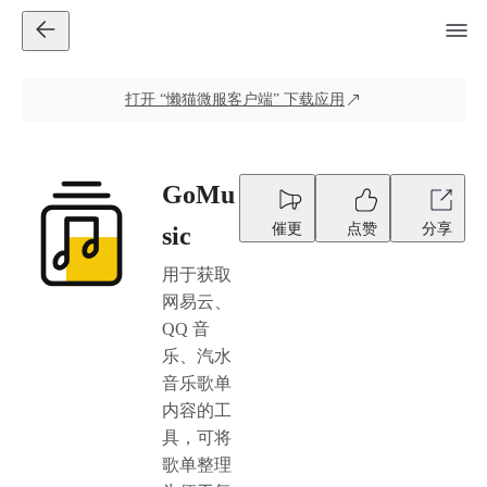
打开
“懒猫微服客户端”
下载应用
GoMu
催更
点赞
分享
sic
用于获取
网易云、
QQ 音
乐、汽水
音乐歌单
内容的工
具，可将
歌单整理