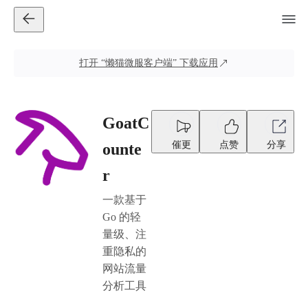
打开
“懒猫微服客户端”
下载应用
GoatC
催更
点赞
分享
ounte
r
一款基于
Go 的轻
量级、注
重隐私的
网站流量
分析工具