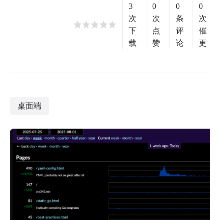
3
0
0
0
次
次
条
次
下
点
评
催
载
赞
论
更
桌面端