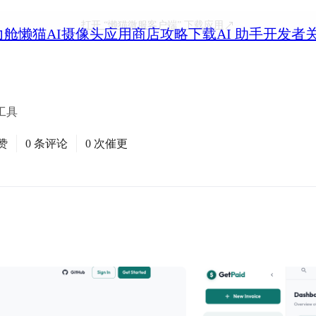
打开
“懒猫微服客户端”
下载应用
力舱
懒猫AI摄像头
应用商店
攻略
下载
AI 助手
开发者
工具
赞
0 条评论
0 次催更