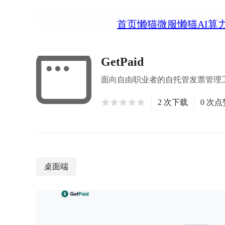
首页
懒猫微服
懒猫AI算
GetPaid
面向自由职业者的自托管发票管理
2 次下载
0 次点
桌面端