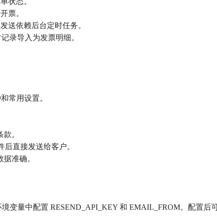
账单状态。
速开票。
动发送依赖后台定时任务。
k，将工时记录导入为发票明细。
币种和常用设置。
条款。
邮件后直接发送给客户。
数据准确。
环境变量中配置 RESEND_API_KEY 和 EMAIL_FRO