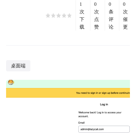
1
0
0
0
次
次
条
次
下
点
评
催
载
赞
论
更
桌面端