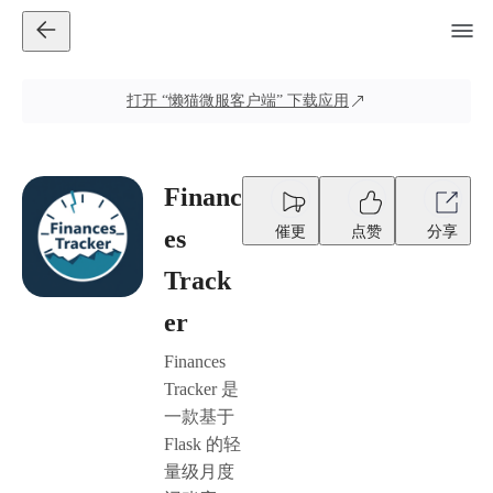
打开
“懒猫微服客户端”
下载应用
Financ
催更
点赞
分享
es
Track
er
Finances
Tracker 是
一款基于
Flask 的轻
量级月度