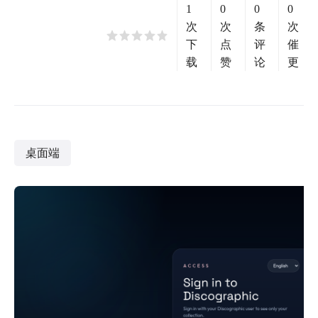
1
0
0
0
次
次
条
次
下
点
评
催
载
赞
论
更
桌面端