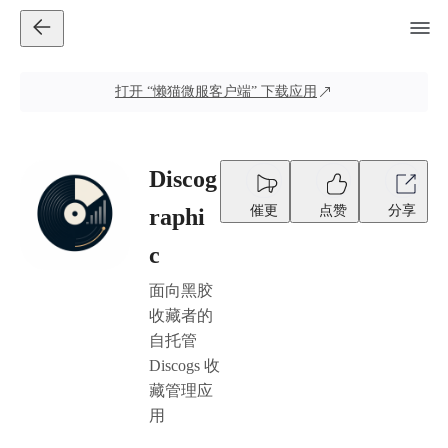
打开
“懒猫微服客户端”
下载应用
Discog
催更
点赞
分享
raphi
c
面向黑胶
收藏者的
自托管
Discogs 收
藏管理应
用