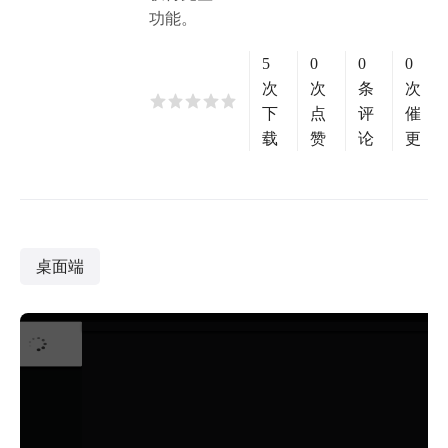
功能。
5
0
0
0
次
次
条
次
下
点
评
催
载
赞
论
更
桌面端