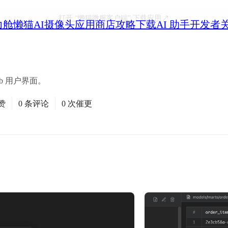
打开
“懒猫微服客户端”
下载应用
力舱
懒猫AI摄像头
应用商店
攻略
下载
AI 助手
开发者
Web 用户界面。
赞
0 条评论
0 次催更