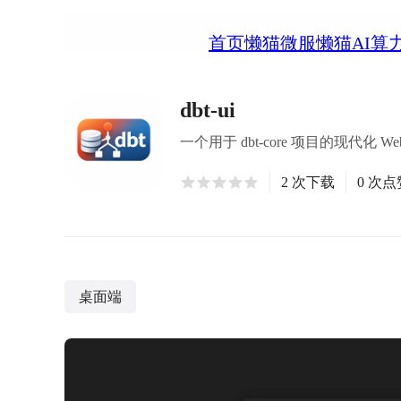
首页
懒猫微服
懒猫AI算
dbt-ui
一个用于 dbt-core 项目的现代化 
2 次下载
0 次点
桌面端