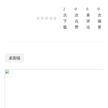
2
0
0
0
次
次
条
次
下
点
评
催
载
赞
论
更
桌面端