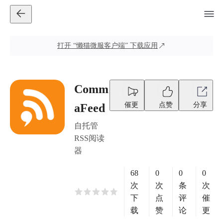
打开
“懒猫微服客户端”
下载应用
Comm
催更
点赞
分享
aFeed
自托管
RSS阅读
器
68
0
0
0
次
次
条
次
下
点
评
催
载
赞
论
更