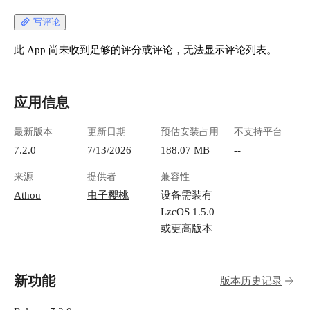
ff84-4e7f-96c2-403067187611.png "image.png") 登
录后进入主页 ![image.png](https://lzc-playground-
写评论
1301583638.cos.ap-
chengdu.myqcloud.com/guidelines/496/39cabf8b-
此 App 尚未收到足够的评分或评论，无法显示评论列表。
4829-4e7c-979c-dfb3df6fe44a.png "image.png") 点
击+ 添加一个订阅 ![image.png](https://lzc-
playground-1301583638.cos.ap-
应用信息
chengdu.myqcloud.com/guidelines/496/ef429017-
49d5-4c87-aac5-69727004d932.png "image.png")
最新版本
更新日期
预估安装占用
不支持平台
以王总博客为例
https://manateelazycat.github.io/feed.xml 会自动识
7.2.0
7/13/2026
188.07 MB
--
别出名字 ![image.png](https://lzc-playground-
来源
提供者
兼容性
1301583638.cos.ap-
chengdu.myqcloud.com/guidelines/496/58da92a9-
Athou
虫子樱桃
设备需装有
c512-457f-8c12-70ce00a74fd1.png "image.png") 确
LzcOS 1.5.0
认后即可看到数据 ![image.png](https://lzc-
或更高版本
playground-1301583638.cos.ap-
chengdu.myqcloud.com/guidelines/496/0ace1f6e-
175c-4eeb-8e3c-cc19d03e227d.png "image.png") 可
新功能
以直接在当前页查看内容 ![image.png](https://lzc-
版本历史记录
playground-1301583638.cos.ap-
chengdu.myqcloud.com/guidelines/496/d6a0de11-