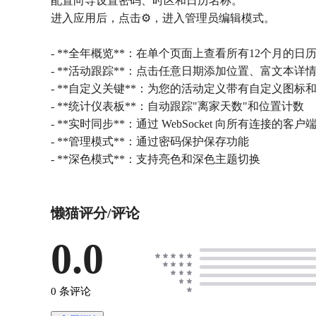
配置向导设置密码、时区和日历名称。
进入应用后，点击⚙️，进入管理员编辑模式。
- **全年概览**：在单个页面上查看所有12个月的日
- **活动跟踪**：点击任意日期添加位置、富文本详
- **自定义关键**：为您的活动定义带有自定义图标
- **统计仪表板**：自动跟踪"离家天数"和位置计数
- **实时同步**：通过 WebSocket 向所有连接的客
- **管理模式**：通过密码保护保存功能
- **深色模式**：支持亮色和深色主题切换
懒猫评分/评论
0.0
0 条评论