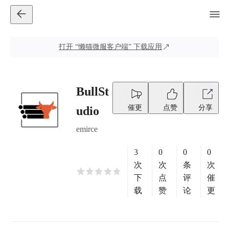
打开
“懒猫微服客户端”
下载应用
BullSt
催更
点赞
分享
udio
emirce
3
0
0
0
次
次
条
次
下
点
评
催
载
赞
论
更