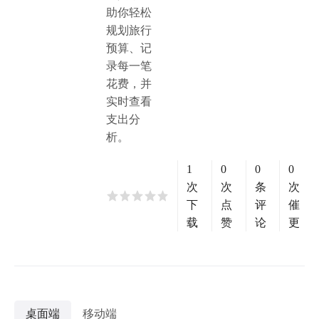
助你轻松
规划旅行
预算、记
录每一笔
花费，并
实时查看
支出分
析。
1
0
0
0
次
次
条
次
下
点
评
催
载
赞
论
更
桌面端
移动端