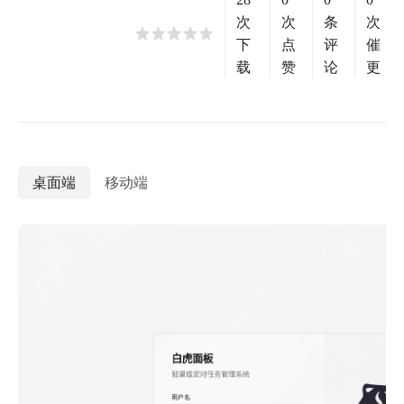
次
次
条
次
下
点
评
催
载
赞
论
更
桌面端
移动端