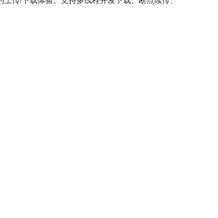
与高效稳定的上传/下载体验。支持多线程并发下载、断点续传、