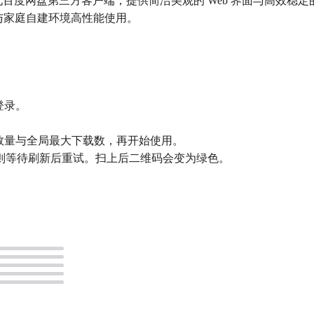
e 3 构建的现代化百度网盘第三方客户端，提供简洁美观的 Web 界面
 与家庭自建环境高性能使用。
登录。
程数量与全局最大下载数，再开始使用。
上则等待刷新后重试。扫上后二维码会变为绿色。