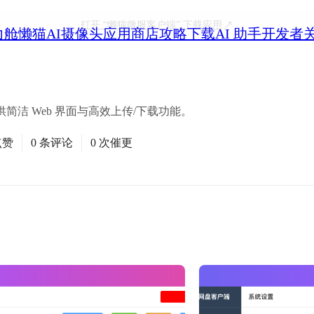
打开
“懒猫微服客户端”
下载应用
力舱
懒猫AI摄像头
应用商店
攻略
下载
AI 助手
开发者
洁 Web 界面与高效上传/下载功能。
点赞
0 条评论
0 次催更