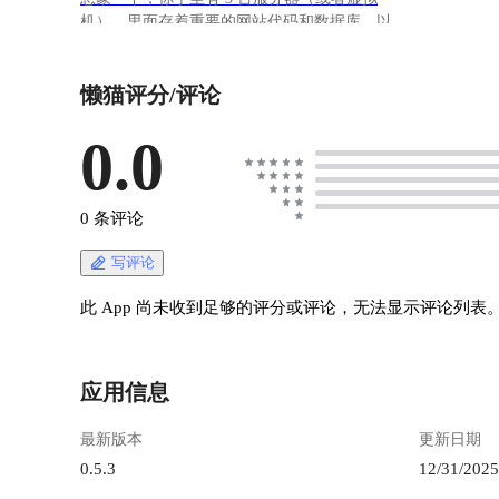
机），里面存着重要的网站代码和数据库。以
前，你可能需要每天登录每一台机器，手动打包
文件，再下载到本地——这简直是噩梦。
懒猫评分/评论
**BackApp 就是你的全自动搬家公司。** 你只需
要坐在指挥中心（安装了 BackApp 的本地电
脑），给它钥匙（SSH），告诉它去哪搬（路
0.0
径）、搬什么（规则）、几点搬（定时），它就
会自动搞定一切。 软件安装
https://appstore.lazycat.cloud/#/shop/detail/cloud.laz
0 条评论
ycat.app.backapp --- ### 第一阶段：准备工作（建
立连接） 在使用任何功能前，BackApp 得先能
写评论
“进得去”你的远程服务器。 #### 1. 添加“房门钥
匙” (SSH 认证) ![image.png](https://lzc-
此 App 尚未收到足够的评分或评论，无法显示评论列表
playground-1301583638.cos.ap-
chengdu.myqcloud.com/guidelines/258/d5e5ca1f-
a92f-405a-a5ee-cdb9394be749.png "image.png")
应用信息
BackApp 通过 **SSH** 协议连接你的服务器。这
就像你给搬家公司钥匙，他们才能进屋搬东西。
最新版本
更新日期
* **点击“添加服务器”：** 在 Web 界面上操作。
* **认证方式：** * **密码认证（入门）：** 就
0.5.3
12/31/2025
像输入普通的登录密码，简单直接。 * **密钥认