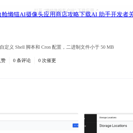
打开
“懒猫微服客户端”
下载应用
力舱
懒猫AI摄像头
应用商店
攻略
下载
AI 助手
开发者
义 Shell 脚本和 Cron 配置，二进制文件小于 50 MB
点赞
0 条评论
0 次催更