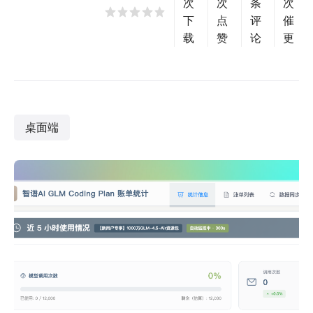
次
次
条
次
下
点
评
催
载
赞
论
更
桌面端