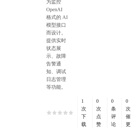
为监控
OpenAI
格式的 AI
模型接口
而设计。
提供实时
状态展
示、故障
告警通
知、调试
日志管理
等功能。
1
0
0
0
次
次
条
次
下
点
评
催
载
赞
论
更