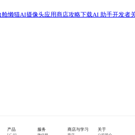
力舱
懒猫AI摄像头
应用商店
攻略
下载
AI 助手
开发者
产品
服务
商店与学习
关于