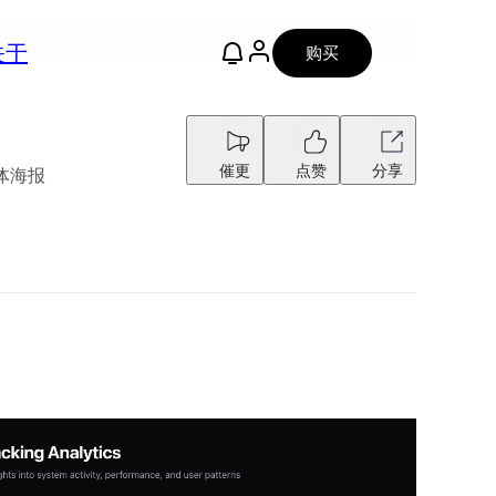
关于
购买
催更
点赞
分享
体海报