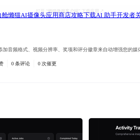
打开
“懒猫微服客户端”
下载应用
力舱
懒猫AI摄像头
应用商店
攻略
下载
AI 助手
开发者
添加音频格式、视频分辨率、奖项和评分徽章来自动增强您的媒
赞
0 条评论
0 次催更