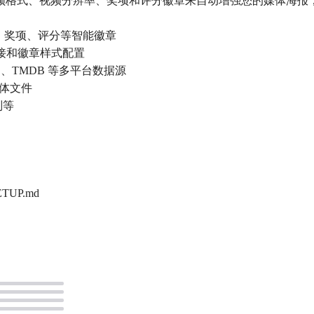
音频格式、视频分辨率、奖项和评分徽章来自动增强您的媒体海报，它设计
率、奖项、评分等智能徽章
器连接和徽章样式配置
OMDB、TMDB 等多平台数据源
媒体文件
则等
/SETUP.md