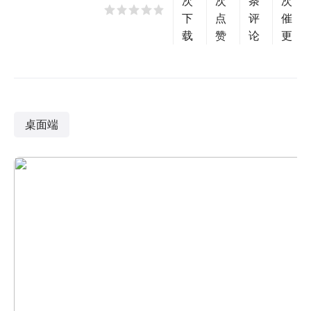
次
次
条
次
下
点
评
催
载
赞
论
更
桌面端