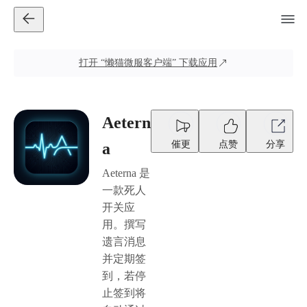
打开
“懒猫微服客户端”
下载应用
Aetern
催更
点赞
分享
a
Aeterna 是
一款死人
开关应
用。撰写
遗言消息
并定期签
到，若停
止签到将