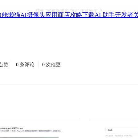
打开
“懒猫微服客户端”
下载应用
力舱
懒猫AI摄像头
应用商店
攻略
下载
AI 助手
开发者
次点赞
0 条评论
0 次催更