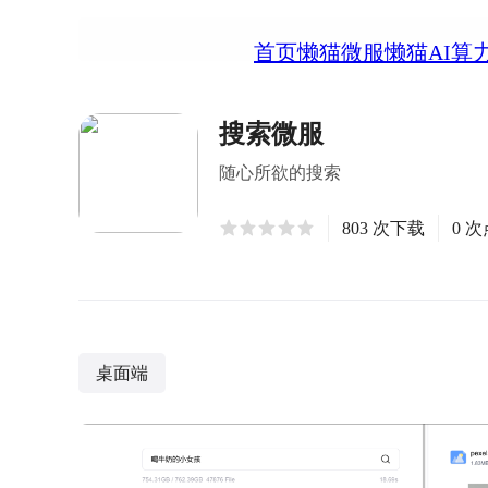
首页
懒猫微服
懒猫AI算
搜索微服
随心所欲的搜索
803 次下载
0 
桌面端