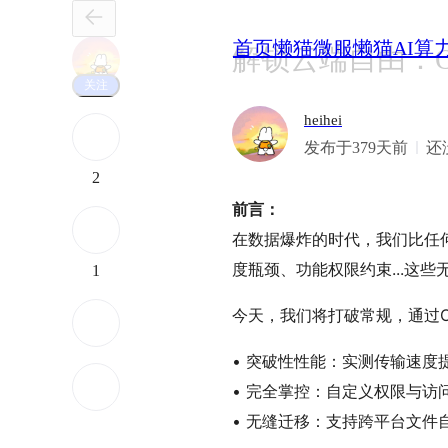
首页
懒猫微服
懒猫AI算
解锁云端自由：Op
关注
heihei
发布于379天前
还
2
前言：
在数据爆炸的时代，我们比任何
度瓶颈、功能权限约束...这
1
今天，我们将打破常规，通过Op
• 突破性性能：实测传输速度提
• 完全掌控：自定义权限与访
• 无缝迁移：支持跨平台文件