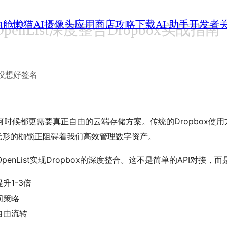
力舱
懒猫AI摄像头
应用商店
攻略
下载
AI 助手
开发者
enList深度整合Dropbox实战指南
没想好签名
时候都更需要真正自由的云端存储方案。传统的Dropbox使用
些无形的枷锁正阻碍着我们高效管理数字资产。
enList实现Dropbox的深度整合。这不是简单的API对接
升1-3倍
问策略
自由流转