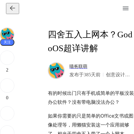
四舍五入上网本？God
关注
oOS超详讲解
喵爸联萌
2
发布于385天前
创意设计版
霸·老掉牙的
设计师·只能
有的时候出门只有手机或简单的平板没装
依仗AI的艺
0
办公软件？没有带电脑没法办公？
术家·落伍的
伪全栈·除了
如果你需要的只是简单的Office文书或图
舌毒嘴贱手
像处理等，用懒猫安装这一个应用就够
残并没有什
了，相当于四舍五入带了一个上网本。