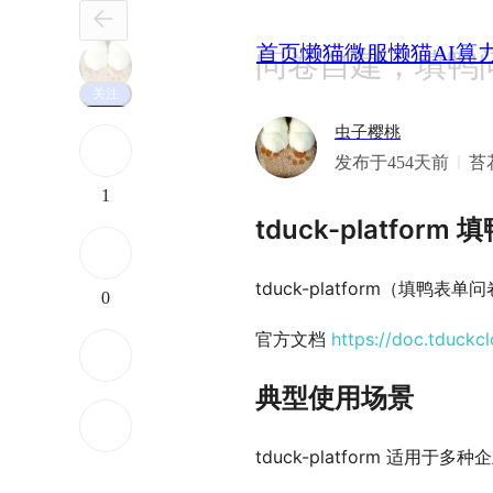
首页
懒猫微服
懒猫AI算
问卷自建，填鸭
关注
虫子樱桃
发布于454天前
苔
1
tduck-platfor
tduck-platform（
0
官方文档
https://doc.tduckc
典型使用场景
tduck-platform 适