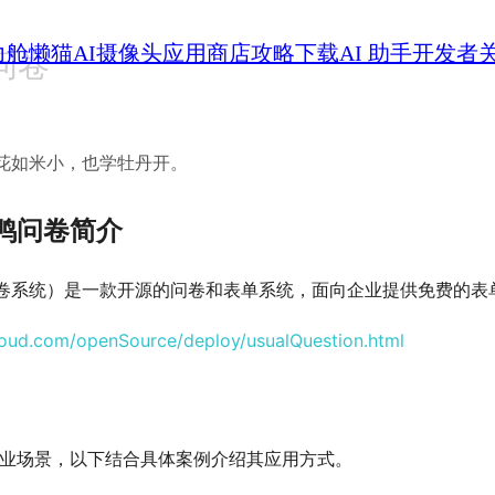
力舱
懒猫AI摄像头
应用商店
攻略
下载
AI 助手
开发者
问卷
花如米小，也学牡丹开。
m 填鸭问卷简介
填鸭表单问卷系统）是一款开源的问卷和表单系统，面向企业提供免费的
loud.com/openSource/deploy/usualQuestion.html
用于多种企业场景，以下结合具体案例介绍其应用方式。