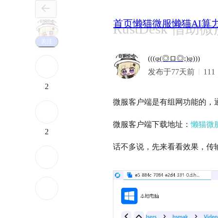
首页
懒猫微服
懒猫AI算
RustDesk 借
关注
(((φ(◎ロ◎;)φ)))
发布于77天前
111
2
微服客户端是有组网功能的，通
微服客户端下载地址：
懒猫微
2
话不多说，先来看看效果，传输