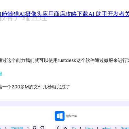
力舱
懒猫AI摄像头
应用商店
攻略
下载
AI 助手
开发者
助微服客户端直连
过这个能力我们就可以使用rustdesk这个软件通过微服来进行
服
一个200多M的文件几秒就完成了