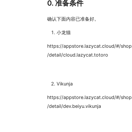
0. 准备条件
确认下面内容已准备好。
小龙猫
https://appstore.lazycat.cloud/#/shop
/detail/cloud.lazycat.totoro
Vikunja
https://appstore.lazycat.cloud/#/shop
/detail/dev.beiyu.vikunja