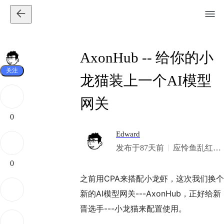
AxonHub -- 给你的小
关注
龙猫装上一个AI模型
网关
0
Edward
发布于87天前
应怜鱼乱红纱
涨，莫道青衿
0
梦里游
之前用CPA来搭配小龙虾，这次我们换个
新的AI模型网关---AxonHub，正好给新
晋选手---小龙猫来配置使用。