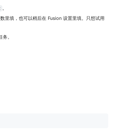
。
t
懒猫安装参数里填，也可以稍后在 Fusion 设置里填。只想试用
建任务。