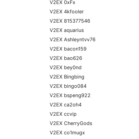
V2EX 0xFx
V2EX 4kfooler
V2EX 815377546
V2EX aquarius
V2EX Ashleyntvv76
V2EX bacon159
V2EX bao626
V2EX bey0nd
V2EX Bingbing
V2EX bingo084
V2EX bspeng922
V2EX ca2oh4
V2EX ccvip
V2EX CherryGods
V2EX co1mugx