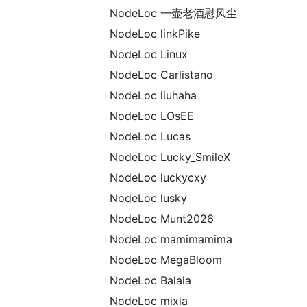
NodeLoc 一壶老酒慰风尘
NodeLoc linkPike
NodeLoc Linux
NodeLoc Carlistano
NodeLoc liuhaha
NodeLoc LOsEE
NodeLoc Lucas
NodeLoc Lucky_SmileX
NodeLoc luckycxy
NodeLoc lusky
NodeLoc Munt2026
NodeLoc mamimamima
NodeLoc MegaBloom
NodeLoc Balala
NodeLoc mixia