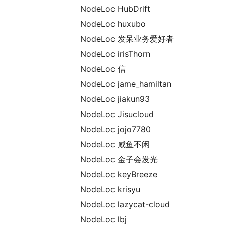
NodeLoc HubDrift
NodeLoc huxubo
NodeLoc 发呆业务爱好者
NodeLoc irisThorn
NodeLoc 信
NodeLoc jame_hamiltan
NodeLoc jiakun93
NodeLoc Jisucloud
NodeLoc jojo7780
NodeLoc 咸鱼不闲
NodeLoc 金子会发光
NodeLoc keyBreeze
NodeLoc krisyu
NodeLoc lazycat-cloud
NodeLoc lbj