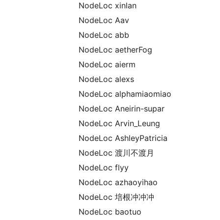
NodeLoc xinlan
NodeLoc Aav
NodeLoc abb
NodeLoc aetherFog
NodeLoc aierm
NodeLoc alexs
NodeLoc alphamiaomiao
NodeLoc Aneirin-supar
NodeLoc Arvin_Leung
NodeLoc AshleyPatricia
NodeLoc 渡川不渡月
NodeLoc flyy
NodeLoc azhaoyihao
NodeLoc 培根冲冲冲
NodeLoc baotuo