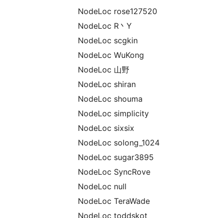
NodeLoc rose127520
NodeLoc R丶Y
NodeLoc scgkin
NodeLoc WuKong
NodeLoc 山野
NodeLoc shiran
NodeLoc shouma
NodeLoc simplicity
NodeLoc sixsix
NodeLoc solong_1024
NodeLoc sugar3895
NodeLoc SyncRove
NodeLoc null
NodeLoc TeraWade
NodeLoc toddskot