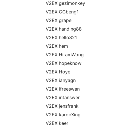
V2EX gezimonkey
V2EX GGbeng1
V2EX grape
V2EX handing88
V2EX hello321
V2EX hem
V2EX HiramWong
V2EX hopeknow
V2EX Hoye
V2EX ianyagn
V2EX ifreeswan
V2EX intanswer
V2EX jensfrank
V2EX karocXing
V2EX keer