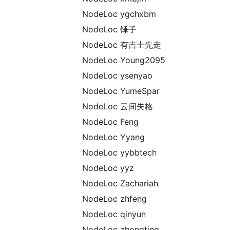
NodeLoc ygchxbm
NodeLoc 锤子
NodeLoc 有吉士先走
NodeLoc Young2095
NodeLoc ysenyao
NodeLoc YumeSpar
NodeLoc 云间失格
NodeLoc Feng
NodeLoc Yyang
NodeLoc yybbtech
NodeLoc yyz
NodeLoc Zachariah
NodeLoc zhfeng
NodeLoc qinyun
NodeLoc zhongting