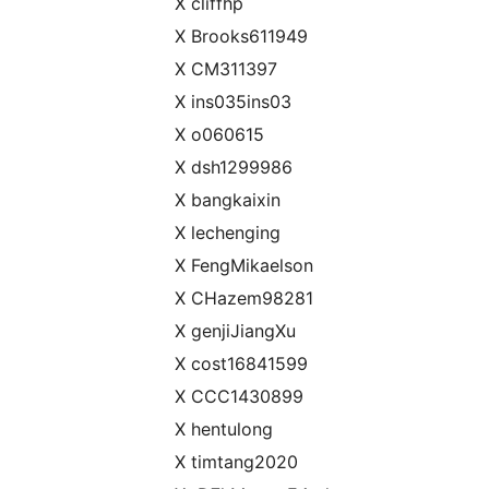
X cliffhp
X Brooks611949
X CM311397
X ins035ins03
X o060615
X dsh1299986
X bangkaixin
X lechenging
X FengMikaelson
X CHazem98281
X genjiJiangXu
X cost16841599
X CCC1430899
X hentulong
X timtang2020