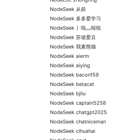
NodeSeek 从前
NodeSeek 多多爱学习
NodeSeek 丿啦灬啦啦
NodeSeek 苏坡爱豆
NodeSeek 我素熊猫
NodeSeek aierm
NodeSeek aiying
NodeSeek bacon159
NodeSeek betacat
NodeSeek bjliu
NodeSeek captain5258
NodeSeek chatgpt2025
NodeSeek chatniceman
NodeSeek clhuahai