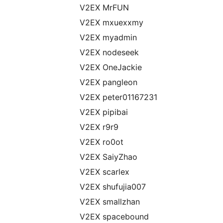
V2EX MrFUN
V2EX mxuexxmy
V2EX myadmin
V2EX nodeseek
V2EX OneJackie
V2EX pangleon
V2EX peter01167231
V2EX pipibai
V2EX r9r9
V2EX ro0ot
V2EX SaiyZhao
V2EX scarlex
V2EX shufujia007
V2EX smallzhan
V2EX spacebound