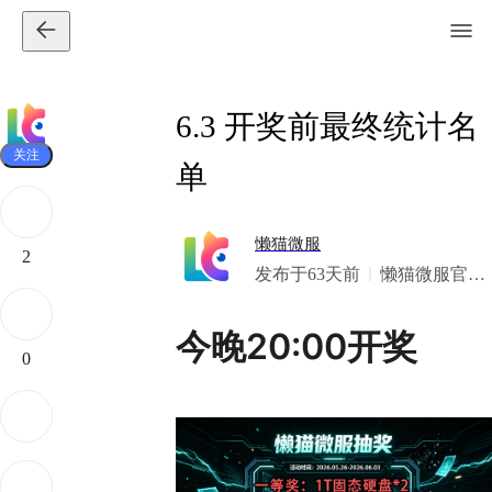
6.3 开奖前最终统计名
关注
单
懒猫微服
2
发布于63天前
懒猫微服官方
账号
今晚20:00开奖
0