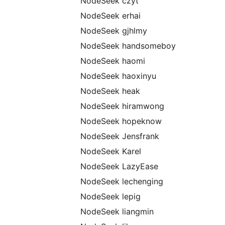
NodeSeek czyt
NodeSeek erhai
NodeSeek gjhlmy
NodeSeek handsomeboy
NodeSeek haomi
NodeSeek haoxinyu
NodeSeek heak
NodeSeek hiramwong
NodeSeek hopeknow
NodeSeek Jensfrank
NodeSeek Karel
NodeSeek LazyEase
NodeSeek lechenging
NodeSeek lepig
NodeSeek liangmin