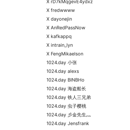
X rD7kMqgevE4ydxz
X fredwwww
X dayonejin
X AnRedPassNow
X kafkappq
X intrain_lyn
X FengMikaelson
1024.day 小张
1024.day alexs
1024.day BINBHo
1024.day 海盗船长
1024.day 铁人三兄弟
1024.day 虫子樱桃
1024.day 彡金先生灬
1024.day Jensfrank