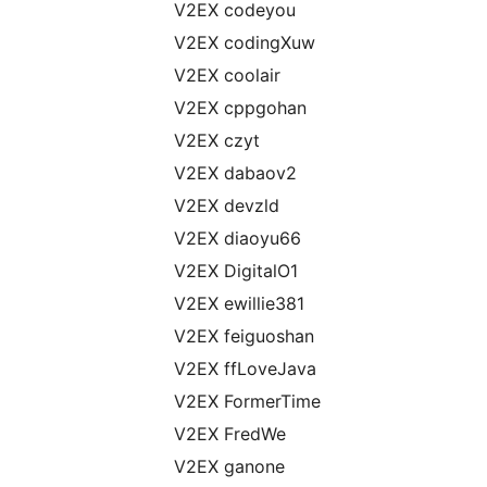
V2EX codeyou
V2EX codingXuw
V2EX coolair
V2EX cppgohan
V2EX czyt
V2EX dabaov2
V2EX devzld
V2EX diaoyu66
V2EX DigitalO1
V2EX ewillie381
V2EX feiguoshan
V2EX ffLoveJava
V2EX FormerTime
V2EX FredWe
V2EX ganone