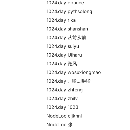
1024.day oouuce
1024.day pythsolong
1024.day rika
1024.day shanshan
1024.day 从前从前
1024.day suiyu
1024.day Uiharu
1024.day 微风
1024.day wosuxiongmao
1024.day 丿啦灬啦啦
1024.day zhfeng
1024.day zhilv
1024.day 1023
NodeLoc cljknnl
NodeLoc 张