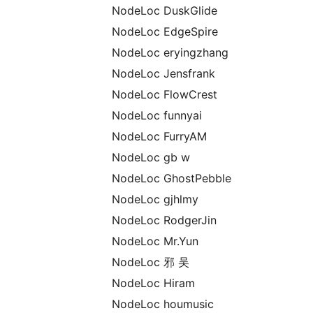
NodeLoc DuskGlide
NodeLoc EdgeSpire
NodeLoc eryingzhang
NodeLoc Jensfrank
NodeLoc FlowCrest
NodeLoc funnyai
NodeLoc FurryAM
NodeLoc gb w
NodeLoc GhostPebble
NodeLoc gjhlmy
NodeLoc RodgerJin
NodeLoc Mr.Yun
NodeLoc 邪 吴
NodeLoc Hiram
NodeLoc houmusic