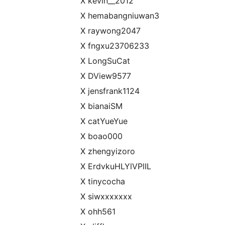
X kevin__2012
X hemabangniuwan3
X raywong2047
X fngxu23706233
X LongSuCat
X DView9577
X jensfrank1124
X bianaiSM
X catYueYue
X boao000
X zhengyizoro
X ErdvkuHLYlVPlIL
X tinycocha
X siwxxxxxxx
X ohh561