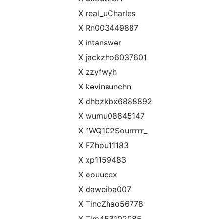
X real_uCharles
X Rn003449887
X intanswer
X jackzho6037601
X zzyfwyh
X kevinsunchn
X dhbzkbx6888892
X wumu08845147
X 1WQ102Sourrrrr_
X FZhou11183
X xp1159483
X oouucex
X daweiba007
X TincZhao56778
X Tim453102085