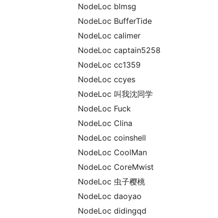
NodeLoc blmsg
NodeLoc BufferTide
NodeLoc calimer
NodeLoc captain5258
NodeLoc cc1359
NodeLoc ccyes
NodeLoc 叫我沈同学
NodeLoc Fuck
NodeLoc Clina
NodeLoc coinshell
NodeLoc CoolMan
NodeLoc CoreMwist
NodeLoc 虫子樱桃
NodeLoc daoyao
NodeLoc didingqd