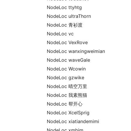
NodeLoc ttyhtg
NodeLoc ultraThorn
NodeLoc 青衫渡
NodeLoc vc
NodeLoc VexRove
NodeLoc wanxingweimian
NodeLoc waveGale
NodeLoc Wcowin
NodeLoc gzwike
NodeLoc 晴空万里
NodeLoc 我素熊猫
NodeLoc 帮开心
NodeLoc XcelSprig
NodeLoc xiatiandemimi
NodeLoc xmbjm