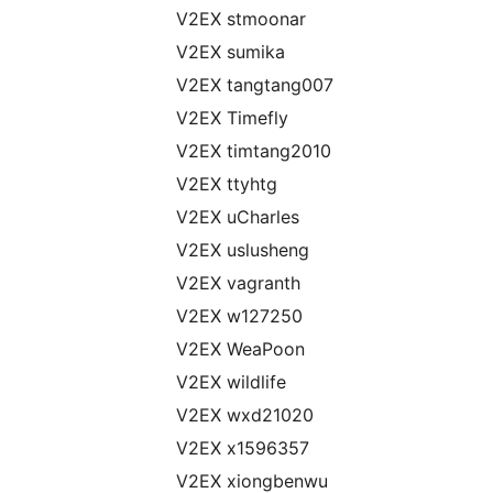
V2EX stmoonar
V2EX sumika
V2EX tangtang007
V2EX Timefly
V2EX timtang2010
V2EX ttyhtg
V2EX uCharles
V2EX uslusheng
V2EX vagranth
V2EX w127250
V2EX WeaPoon
V2EX wildlife
V2EX wxd21020
V2EX x1596357
V2EX xiongbenwu