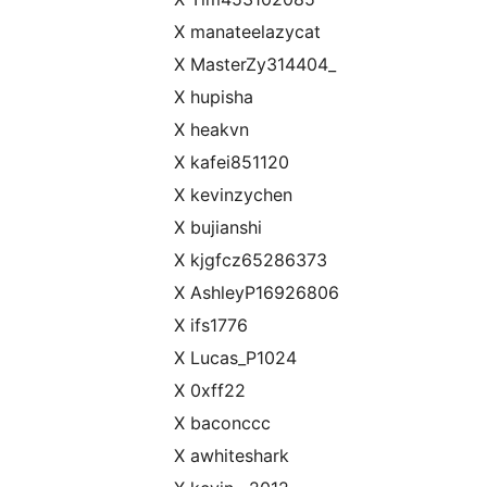
X manateelazycat
X MasterZy314404_
X hupisha
X heakvn
X kafei851120
X kevinzychen
X bujianshi
X kjgfcz65286373
X AshleyP16926806
X ifs1776
X Lucas_P1024
X 0xff22
X baconccc
X awhiteshark