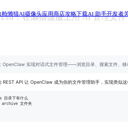
力舱
懒猫AI摄像头
应用商店
攻略
下载
AI 助手
开发者
OpenList：在懒猫微服上用 AI 管理文件
T API 让 OpenClaw 实现对话式文件管理——浏览目录、搜索文件
 的 REST API 让 OpenClaw 成为你的文件管理助手，实现类
s 目录下有什么

 archive 文件夹
