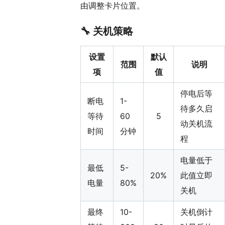
由调整卡片位置。
🔧 关机策略
设置
默认
范围
说明
项
值
停电后等
断电
1-
待多久启
等待
60
5
动关机流
时间
分钟
程
电量低于
最低
5-
20%
此值立即
电量
80%
关机
最终
10-
关机倒计