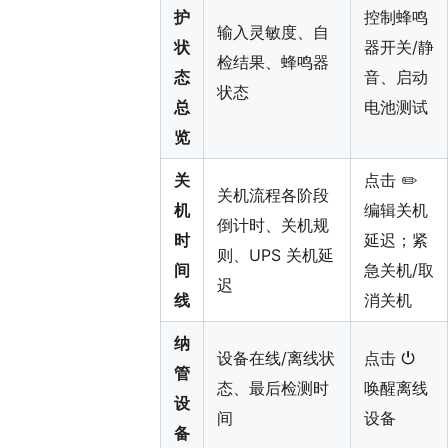
护
控制蜂鸣
输入灵敏度、自
状
器开关/静
检结果、蜂鸣器
态
音、启动
状态
总
电池测试
览
关
点击 ✏️
关机流程各阶段
机
编辑关机
倒计时、关机规
时
延迟；紧
则、UPS 关机延
间
急关机/取
迟
线
消关机
纳
设备在线/离线状
点击 ⏻
管
态、最后检测时
唤醒离线
设
间
设备
备