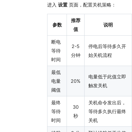
进入
设置
页面，配置关机策略：
推荐
参数
说明
值
断电
2-5
停电后等待多久开
等待
分钟
始关机流程
时间
最低
电量低于此值立即
电量
20%
触发关机
阈值
最终
关机命令发出后，
30
等待
等待多久执行最终
秒
时间
关机