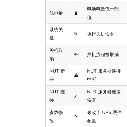
电池电量低于阈
低电量
🔋
值
系统关
🔌
执行关机命令
机
关机取
↩️
关机流程被取消
消
NUT 断
NUT 服务器连接
⚠️
开
中断
NUT 连
NUT 服务器连接
🔗
接
恢复
参数修
修改了 UPS 硬件
🔧
改
参数