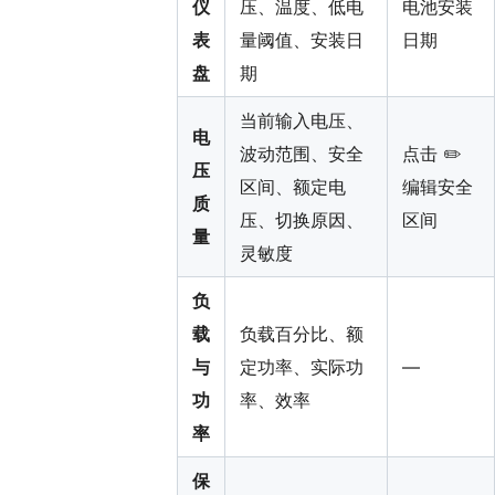
仪
压、温度、低电
电池安装
表
量阈值、安装日
日期
盘
期
当前输入电压、
电
波动范围、安全
点击 ✏️
压
区间、额定电
编辑安全
质
压、切换原因、
区间
量
灵敏度
负
载
负载百分比、额
与
定功率、实际功
—
功
率、效率
率
保