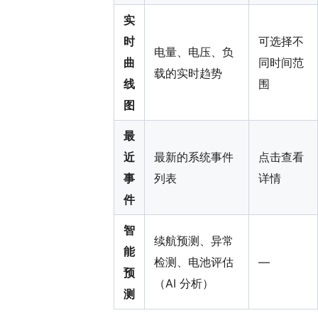
实
时
可选择不
电量、电压、负
曲
同时间范
载的实时趋势
线
围
图
最
近
最新的系统事件
点击查看
事
列表
详情
件
智
续航预测、异常
能
检测、电池评估
—
预
（AI 分析）
测