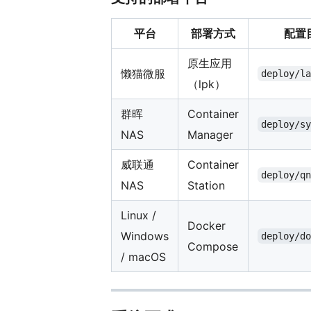
平台
部署方式
配置
原生应用
懒猫微服
deploy/l
（lpk）
群晖
Container
deploy/s
NAS
Manager
威联通
Container
deploy/q
NAS
Station
Linux /
Docker
Windows
deploy/d
Compose
/ macOS