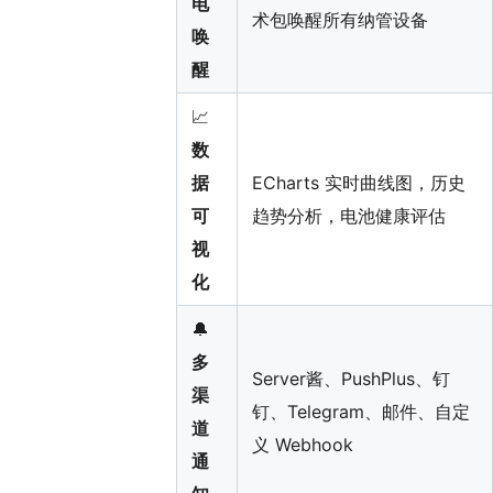
电
术包唤醒所有纳管设备
唤
醒
📈
数
据
ECharts 实时曲线图，历史
可
趋势分析，电池健康评估
视
化
🔔
多
Server酱、PushPlus、钉
渠
钉、Telegram、邮件、自定
道
义 Webhook
通