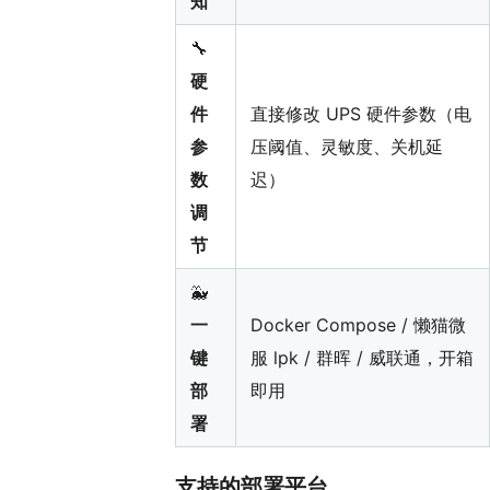
知
🔧
硬
件
直接修改 UPS 硬件参数（电
参
压阈值、灵敏度、关机延
数
迟）
调
节
🐳
一
Docker Compose / 懒猫微
键
服 lpk / 群晖 / 威联通，开箱
部
即用
署
支持的部署平台