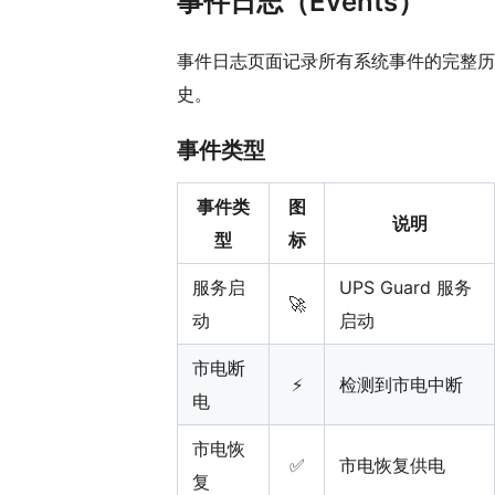
事件日志（Events）
事件日志页面记录所有系统事件的完整历
史。
事件类型
事件类
图
说明
型
标
服务启
UPS Guard 服务
🚀
动
启动
市电断
⚡
检测到市电中断
电
市电恢
✅
市电恢复供电
复