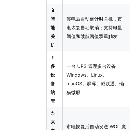
🔋
智
停电后自动倒计时关机，市
能
电恢复自动取消；支持电量
关
阈值和续航阈值双重触发
机
📱
多
一台 UPS 管理多台设备：
设
Windows、Linux、
备
macOS、群晖、威联通、懒
纳
猫微服
管
⏻
来
市电恢复后自动发送 WOL 魔