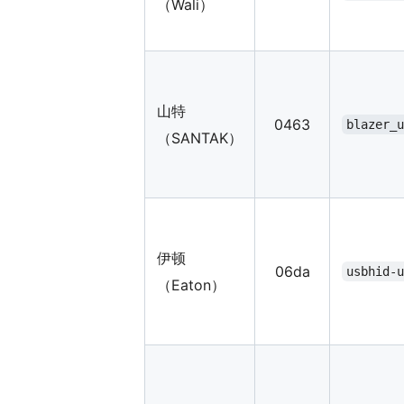
（Wali）
山特
0463
blazer_
（SANTAK）
伊顿
06da
usbhid-
（Eaton）