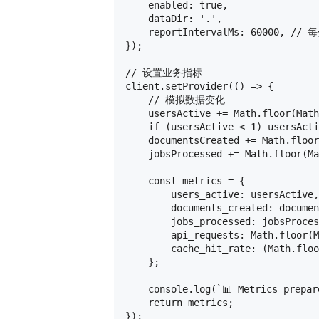
    enabled: true,

    dataDir: '.',

    reportIntervalMs: 60000,
});

// 设置业务指标

client.setProvider(() => {

    // 模拟数据变化

    usersActive += Math.floor(Math
    if (usersActive < 1) usersActi
    documentsCreated += Math.floor
    jobsProcessed += Math.floor(Ma
    const metrics = {

        users_active: usersActive,

        documents_created: documen
        jobs_processed: jobsProces
        api_requests: Math.floor(M
        cache_hit_rate: (Math.floo
    };

    console.log(`📊 Metrics prepar
    return metrics;

});
