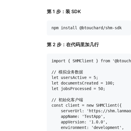
第 1 步：装 SDK
第 2 步：在代码里加几行
import { SHMClient } from '@btouch
// 模拟业务数据

let usersActive = 5;

let documentsCreated = 100;

let jobsProcessed = 50;

// 初始化客户端

const client = new SHMClient({

    serverUrl: 'https://shm.lanmao
    appName: 'TestApp',

    appVersion: '1.0.0',

    environment: 'development',
