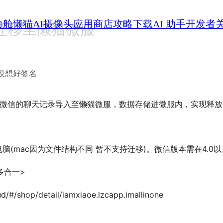
力舱
懒猫AI摄像头
应用商店
攻略
下载
AI 助手
开发者
迁移至懒猫微服
没想好签名
nux 微信的聊天记录导入至懒猫微服，数据存储进微服内，实现释
x电脑(mac因为文件结构不同 暂不支持迁移)。微信版本需在4.0以
多合一>
ud/#/shop/detail/iamxiaoe.lzcapp.imallinone