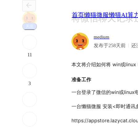
首页
懒猫微服
懒猫AI算
将微信聊天记录
关注
medium
发布于258天前
还
11
本文将介绍如何将 win或li
准备工作
3
一台登录了微信的win或linu
一台懒猫微服 安装<即时通讯
https://appstore.lazycat.clo