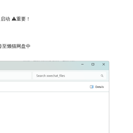
启动 ⚠重要！
传至懒猫网盘中