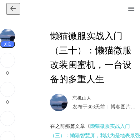
懒猫微服实战入门
关注
（三十）：懒猫微服
改装闺蜜机，一台设
0
备的多重人生
忘机山人
0
发布于303天前
博客图片修
整中，看不
了可以先搜
在之前那篇文章《
懒猫微服实战入门
索公众号“忘
（三）：懒猫智慧屏，我以为是地表最强
机山人”看。