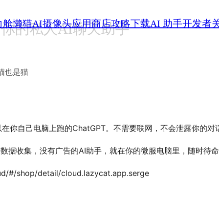
力舱
懒猫AI摄像头
应用商店
攻略
下载
AI 助手
开发者
南：你的私人AI聊天助手
猫也是猫
可以在你自己电脑上跑的ChatGPT。不需要联网，不会泄露你的
有数据收集，没有广告的AI助手，就在你的微服电脑里，随时待命。
ud/#/shop/detail/cloud.lazycat.app.serge