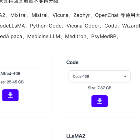
如果觉得回答质量不够再升级。
Mixtral、Mistral、Vicuna、Zephyr、OpenChat 等通
eLLaMA、Python-Code、Vicuna-Coder、Code、Wi
lpaca、Medicine LLM、Meditron、PsyMedRP。