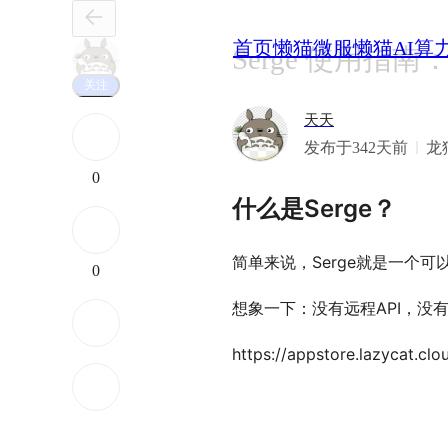
首页
懒猫微服
懒猫AI算
Serge 使用指
关注
天天
发布于342天前
龙
0
什么是Serge？
简单来说，Serge就是一个
0
想象一下：没有远程API，没
https://appstore.lazycat.clo