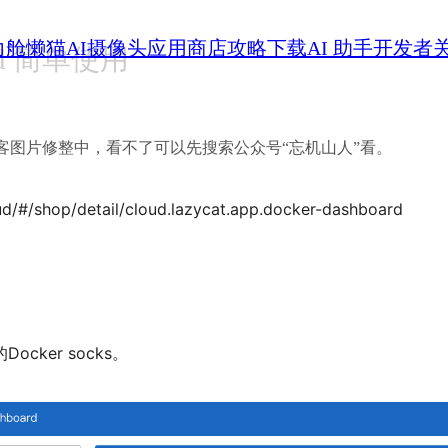
力舱
懒猫AI摄像头
应用商店
攻略
下载
AI 助手
开发者
ard 简单使用
客图片修整中，看不了可以先搜索公众号“忘机山人”看。
oud/#/shop/detail/cloud.lazycat.app.docker-dashboard
cker socks。