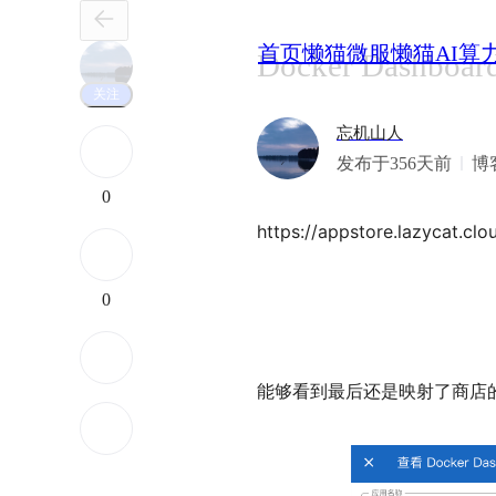
首页
懒猫微服
懒猫AI算
Docker Dashbo
关注
忘机山人
发布于356天前
博
0
https://appstore.lazycat.cl
0
能够看到最后还是映射了商店的Do