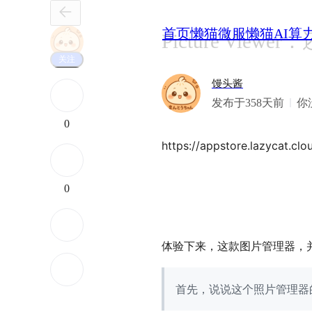
首页
懒猫微服
懒猫AI算
Picture V
关注
馒头酱
发布于358天前
你
0
https://appstore.lazycat.clo
0
体验下来，这款图片管理器，
首先，说说这个照片管理器