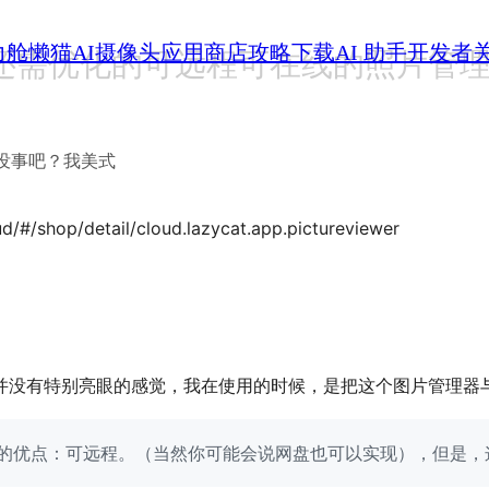
力舱
懒猫AI摄像头
应用商店
攻略
下载
AI 助手
开发者
iewer：还需优化的可远程可在线的照片管
没事吧？我美式
ud/#/shop/detail/cloud.lazycat.app.pictureviewer
并没有特别亮眼的感觉，我在使用的时候，是把这个图片管理器
的优点：可远程。（当然你可能会说网盘也可以实现），但是，这