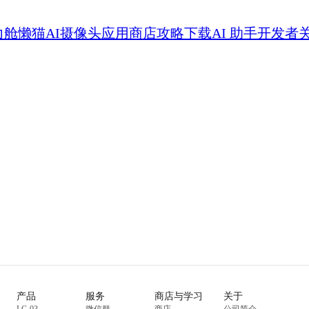
力舱
懒猫AI摄像头
应用商店
攻略
下载
AI 助手
开发者
产品
服务
商店与学习
关于