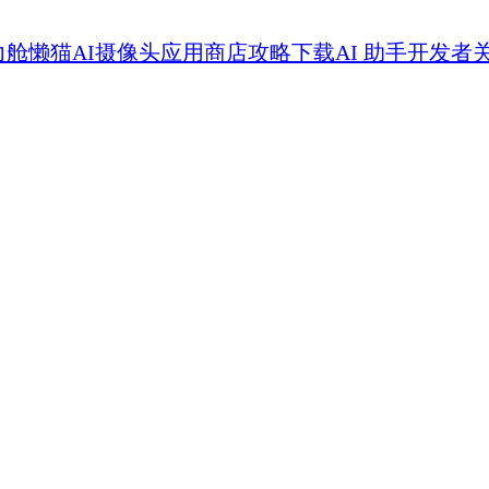
力舱
懒猫AI摄像头
应用商店
攻略
下载
AI 助手
开发者