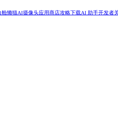
力舱
懒猫AI摄像头
应用商店
攻略
下载
AI 助手
开发者