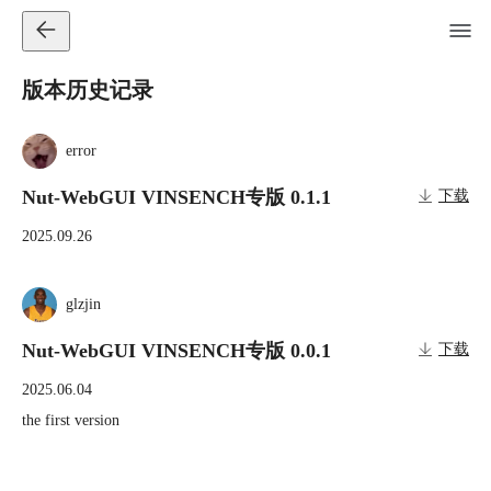
版本历史记录
error
Nut-WebGUI VINSENCH专版 0.1.1
下载
2025.09.26
glzjin
Nut-WebGUI VINSENCH专版 0.0.1
下载
2025.06.04
the first version