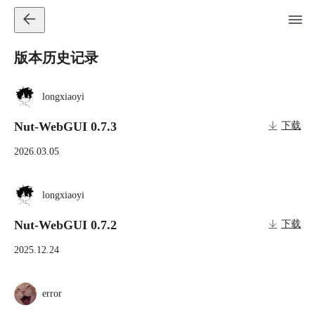
版本历史记录
longxiaoyi
Nut-WebGUI 0.7.3
下载
2026.03.05
longxiaoyi
Nut-WebGUI 0.7.2
下载
2025.12.24
error