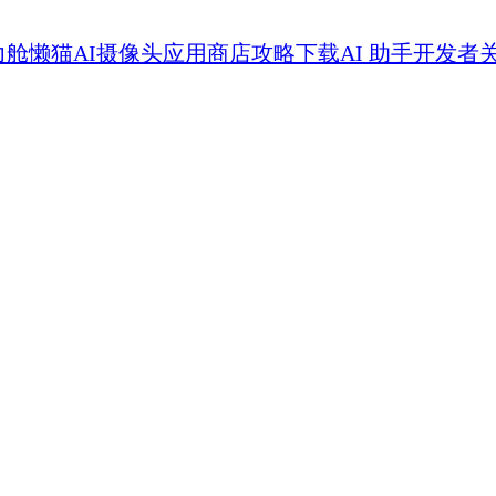
力舱
懒猫AI摄像头
应用商店
攻略
下载
AI 助手
开发者