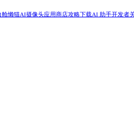
力舱
懒猫AI摄像头
应用商店
攻略
下载
AI 助手
开发者